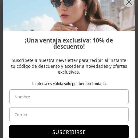
Montatura e Lenti
Misure montatura
¡Una ventaja exclusiva: 10% de
Spedizioni & Resi
descuento!
Suscríbete a nuestra newsletter para recibir al instante
tu código de descuento y acceder a novedades y ofertas
ALTRI COLORI
exclusivas.
La oferta es válida solo por tiempo limitado.
ALTRI MODELLI
NOVITÀ
HOT
SUSCRIBIRSE