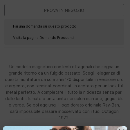
Fai una domanda su questo prodotto
Visita la pagina Domande Frequenti
Un modello magnetico con lenti ottagonali che segna un
grande ritorno da un fulgido passato. Scegli l’eleganza di
questa montatura da sole anni ‘70 disponibile in versione oro
e argento, con terminali coordinati in acetato per un look full
metal perfetto. A completare il tutto la nitidezza senza pari
delle lenti sfumate o tinta unita nei colori marrone, grigio, blu
e verde. Se poi aggiungi il logo dorato originale Ray-Ban,
sarà impossibile passare inosservato con i tuoi Octagon
1972.