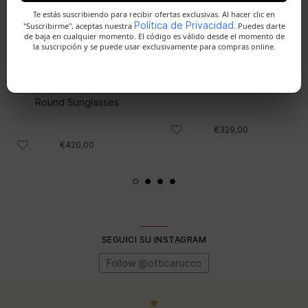
Te estás suscribiendo para recibir ofertas exclusivas. Al hacer clic en
Política de Privacidad
"Suscribirme", aceptas nuestra
. Puedes darte
de baja en cualquier momento. El código es válido desde el momento de
la suscripción y se puede usar exclusivamente para compras online.
CELINE
RAY-BAN
CELINE Defilé Havana
Meta Wayfarer
Round Sunglasses
€329,00
€420,00
SEGUICI SU INSTAGRAM
Follow @otticarucco