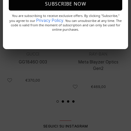
SUBSCRIBE NOW
You are subscribing to receive exclusive offers. By clicking "Subscribe,"
Privacy Policy
you agree to our
. You can unsubscribe at any time. The
code is valid from the moment of subscription and can only be used for
online purchases.
GUCCI
RAY-BAN
GG1846O 003
Meta Blayzer Optics
Gen2
€370,00
€469,00
SEGUICI SU INSTAGRAM