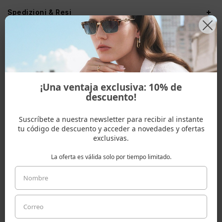
Spedizioni & Resi
ADATTO A UNA FORMA VISO
¡Una ventaja exclusiva: 10% de
descuento!
Quadrata
Rettangolare
Triangolo
Suscríbete a nuestra newsletter para recibir al instante
tu código de descuento y acceder a novedades y ofertas
exclusivas.
ALTRI COLORI
La oferta es válida solo por tiempo limitado.
ALTRI MODELLI