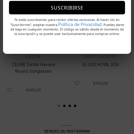
SUSCRIBIRSE
NOVITÀ
NOVITÀ
SOLD
HOT
Te estás suscribiendo para recibir ofertas exclusivas. Al hacer clic en
Política de Privacidad
"Suscribirme", aceptas nuestra
. Puedes darte
de baja en cualquier momento. El código es válido desde el momento de
la suscripción y se puede usar exclusivamente para compras online.
CELINE
SAINT LAURENT
CELINE Defilé Havana
SL 902 HOWL 009
Round Sunglasses
€410,00
€420,00
SEGUICI SU INSTAGRAM