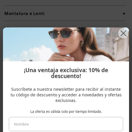
Montatura e Lenti
Misure montatura
Spedizioni & Resi
¡Una ventaja exclusiva: 10% de
ADATTO A UNA FORMA VISO
descuento!
Suscríbete a nuestra newsletter para recibir al instante
tu código de descuento y acceder a novedades y ofertas
exclusivas.
Cuore
Ovale
Rotonda
La oferta es válida solo por tiempo limitado.
ALTRI COLORI