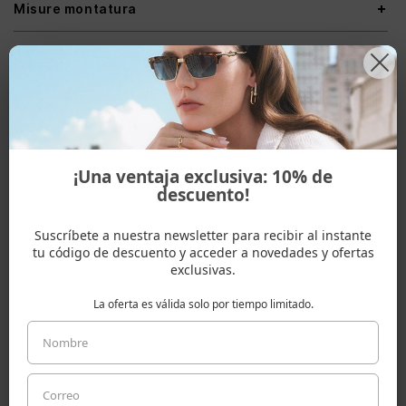
Misure montatura
Spedizioni & Resi
ADATTO A UNA FORMA VISO
¡Una ventaja exclusiva: 10% de
descuento!
Suscríbete a nuestra newsletter para recibir al instante
Ovale
Rotonda
Cuore
tu código de descuento y acceder a novedades y ofertas
exclusivas.
La oferta es válida solo por tiempo limitado.
ALTRI COLORI