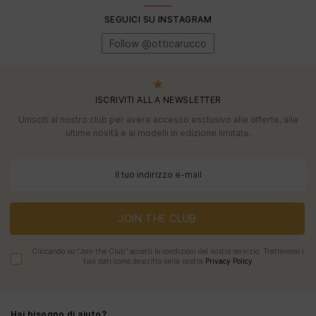
SEGUICI SU INSTAGRAM
Follow @otticarucco
ISCRIVITI ALLA NEWSLETTER
Unisciti al nostro club per avere accesso esclusivo alle offerte, alle
ultime novità e ai modelli in edizione limitata.
JOIN THE CLUB
Cliccando su “Join the Club” accetti le condizioni del nostro servizio. Tratteremo i
tuoi dati come descritto nella nostra
Privacy Policy
Hai bisogno di aiuto?