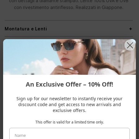
con dettagli a diamante stampati. Lente 100% UVA e UVB
con rivestimento antiriflesso. Realizzati in Giappone.
Montatura e Lenti
Misure montatura
Spedizioni & Resi
An Exclusive Offer – 10% Off!
ADATTO A UNA FORMA VISO
Sign up for our newsletter to instantly receive your
discount code and get access to new arrivals and
exclusive offers.
This offer is valid for a limited time only.
Cuore
Ovale
Triangolo