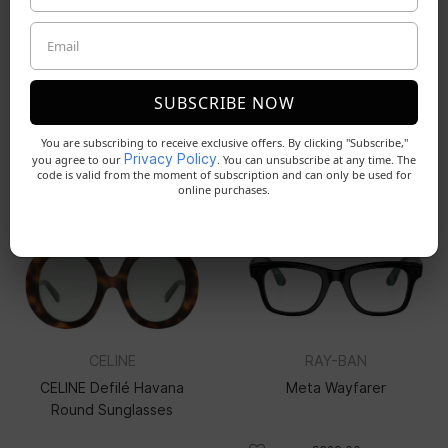
ALTRI COLORI
SUBSCRIBE NOW
You are subscribing to receive exclusive offers. By clicking "Subscribe,"
ALTRI MODELLI
Privacy Policy
you agree to our
. You can unsubscribe at any time. The
code is valid from the moment of subscription and can only be used for
online purchases.
NOVITÀ
HOT
CELINE
RAY-BAN
CELINE Defilé Havana
Meta Wayfarer
Round Sunglasses