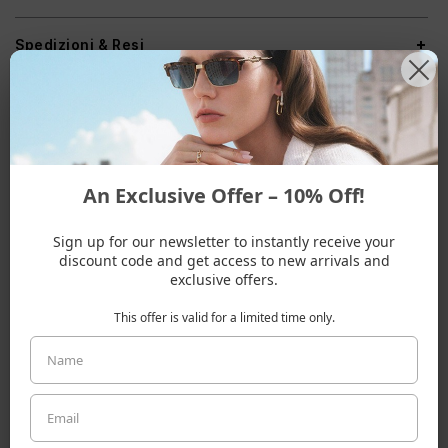
Spedizioni & Resi
ADATTO A UNA FORMA VISO
An Exclusive Offer – 10% Off!
Sign up for our newsletter to instantly receive your
Ovale
Cuore
Rotonda
discount code and get access to new arrivals and
exclusive offers.
This offer is valid for a limited time only.
ALTRI COLORI