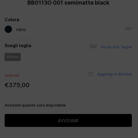
BB0113O 001 semimatte black
Colore
001
nero
Scegli taglia
Guida Alle Taglie
60mm
Aggiungi in Wishlist
sold out
€375,00
Avvisami quando sarà disponibile
AVVISAMI