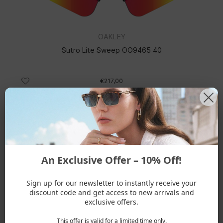
OAKLEY
Sutro Lite Sweep OO9465 40
€217,00
NOVITÀ
An Exclusive Offer – 10% Off!
Sign up for our newsletter to instantly receive your
discount code and get access to new arrivals and
exclusive offers.
OAKLEY
This offer is valid for a limited time only.
Plantaris SQ OO9529 04