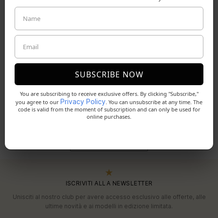
€272,00
SUBSCRIBE NOW
You are subscribing to receive exclusive offers. By clicking "Subscribe,"
Privacy Policy
you agree to our
. You can unsubscribe at any time. The
code is valid from the moment of subscription and can only be used for
online purchases.
SEGUICI SU INSTAGRAM
Follow @otticarucco
ISCRIVITI ALLA NEWSLETTER
Unisciti al nostro club per avere accesso esclusivo alle offerte, alle
ultime novità e ai modelli in edizione limitata.