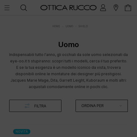
HOME
UOMO
SHIELD
Uomo
Indispensabili tutto l'anno, gli occhiali da sole uomo selezionati da
eye-oo.it ti stupiranno: scopri tutti i modelli, cerca il tuo preferito.
E se la tua esigenza è un modello iconico da vista, trovera
disponibili online le montature dei designer più prestigiosi.
Jacques Marie Mage, Dita, Garrett Leight, Kuboraum e molti altri:
acquistali comodamente online in pochi clic.
ORDINA PER
FILTRA
NOVITÀ